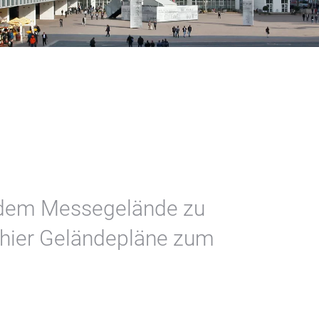
e
f dem Messegelände zu
n hier Geländepläne zum