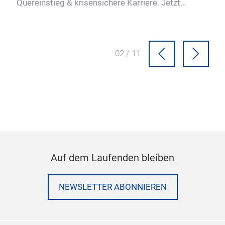
Quereinstieg & krisensichere Karriere. Jetzt
entd
informieren!
ein
Ges
02 / 11
Auf dem Laufenden bleiben
NEWSLETTER ABONNIEREN