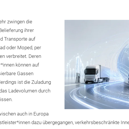
hr zwingen die
Belieferung ihrer
nd Transporte auf
ad oder Moped, per
n verbreitet. Deren
rer*innen können auf
sierbare Gassen
rdings ist die Zuladung
n das Ladevolumen durch
wissen.
zwischen auch in Europa
nstleister*innen dazu übergegangen, verkehrsbeschränkte Inn