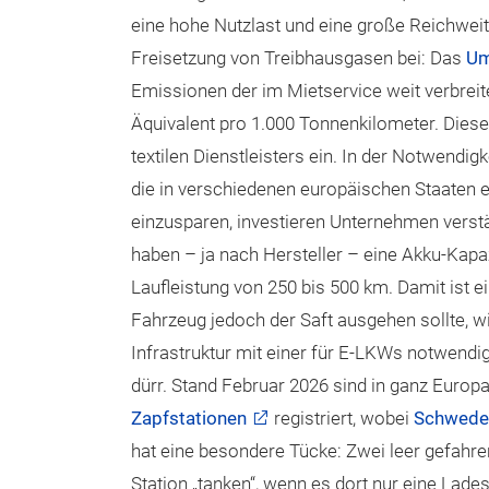
eine hohe Nutzlast und eine große Reichweit
Freisetzung von Treibhausgasen bei: Das
Um
Emissionen der im Mietservice weit verbreite
Äquivalent pro 1.000 Tonnenkilometer. Diese
textilen Dienstleisters ein. In der Notwendig
die in verschiedenen europäischen Staaten 
einzusparen, investieren Unternehmen verstä
haben – ja nach Hersteller – eine Akku-Kapa
Laufleistung von 250 bis 500 km. Damit ist 
Fahrzeug jedoch der Saft ausgehen sollte, wi
Infrastruktur mit einer für E-LKWs notwendi
dürr. Stand Februar 2026 sind in ganz Europa
Zapfstationen
registriert, wobei
Schwede
hat eine besondere Tücke: Zwei leer gefahre
Station „tanken“, wenn es dort nur eine Lades