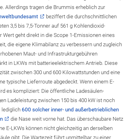
e. Allerdings tragen die Brummis erheblich zur
weltbundesamt
beziffert die durchschnittlichen
ten 3,5 bis 7,5-Tonner auf 561 g Kohlendioxid-
r Wert geht direkt in die Scope 1-Emissionen eines
keit, die eigene Klimabilanz zu verbessern und zugleich
erhobenen Maut- und Infrastrukturgebühren
rkt in LKWs mit batterieelektrischem Antrieb. Diese
zität zwischen 300 und 600 Kilowattstunden und eine
eine typische Lieferroute abgedeckt. Wenn einem E-
rd es kompliziert: Die öffentliche Ladesäulen-
gen Ladeleistung zwischen 150 bis 400 kW ist noch
 lediglich
600 solcher inner- und außerbetrieblichen
n
die Nase weit vorne hat. Das überschaubare Netz
ne E-LKWs können nicht gleichzeitig an derselben
äule gibt. Die Wartezeit führt unmittelbar zu einer