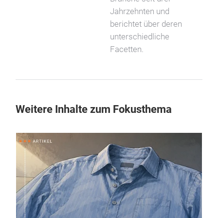
Jahrzehnten und
berichtet über deren
unterschiedliche
Facetten.
Weitere Inhalte zum Fokusthema
01.06
Text
inte
Wie Te