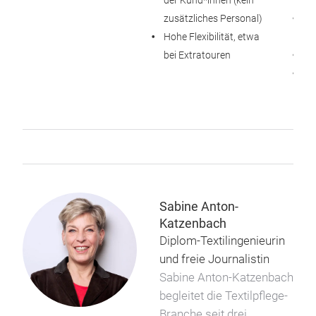
der Kund*innen (kein
Fl
zusätzliches Personal)
be
Hohe Flexibilität, etwa
La
bei Extratouren
be
un
Ab
Sabine Anton-
Katzenbach
Diplom-Textilingenieurin
und freie Journalistin
Sabine Anton-Katzenbach
begleitet die Textilpflege-
Branche seit drei