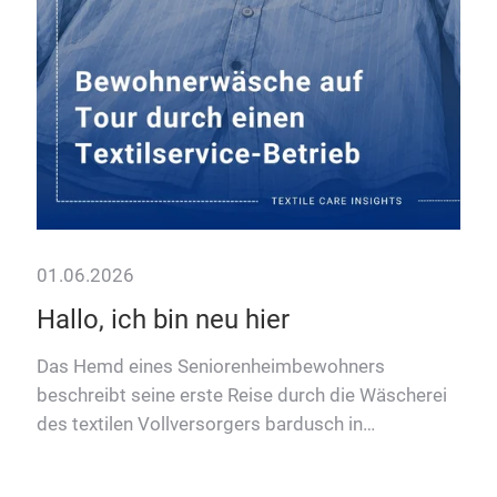
Daten
Liefer
zu em
01.06.2026
Hallo, ich bin neu hier
Das Hemd eines Seniorenheimbewohners
beschreibt seine erste Reise durch die Wäscherei
des textilen Vollversorgers bardusch in
Siedenburg.