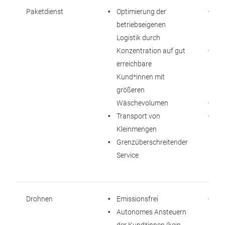
Paketdienst
Optimierung der
Zu
betriebseigenen
au
Logistik durch
Ei
Konzentration auf gut
Un
erreichbare
Ku
Kund*innen mit
Zu
größeren
Ve
Wäschevolumen
Ge
Transport von
Pr
Kleinmengen
Di
Grenzüberschreitender
Service
Drohnen
Emissionsfrei
Zu
Autonomes Ansteuern
un