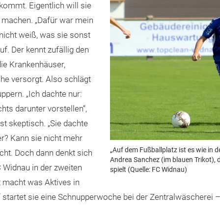
 kommt. Eigentlich will sie
u machen. „Dafür war mein
 nicht weiß, was sie sonst
f. Der kennt zufällig den
 die Krankenhäuser,
he versorgt. Also schlägt
ppern. „Ich dachte nur:
hts darunter vorstellen“,
hst skeptisch. „Sie dachte
ter? Kann sie nicht mehr
„Auf dem Fußballplatz ist es wie in 
acht. Doch dann denkt sich
Andrea Sanchez (im blauen Trikot), 
C Widnau in der zweiten
spielt (Quelle: FC Widnau)
ht macht was Aktives in
 startet sie eine Schnupperwoche bei der Zentralwäscherei – 