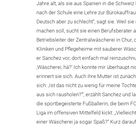
Jahre alt, als sie aus Spanien in die Schweiz
nach der Schule eine Lehre zur Bürokauffra
Deutsch aber zu schlecht“, sagt sie. Weil sie
machen soll, sucht sie einen Berufsberater au
Betriebsleiter der Zentralwäscherei in Chur,
Kliniken und Pflegeheime mit sauberer Wäsc
er Sanchez vor, dort einfach mal reinzuschnu
‚Wäscherei, hä?‘ Ich konnte mir überhaupt nic
erinnert sie sich. Auch ihre Mutter ist zunäc
sich: ‚Ist das nicht zu wenig für meine Toch
aus sich rausholen?‘“, erzählt Sanchez und l
die sportbegeisterte Fußballerin, die beim F
Liga im offensiven Mittelfeld kickt: „Vielleic
einer Wäscherei ja sogar Spaß?“ Kurz darauf