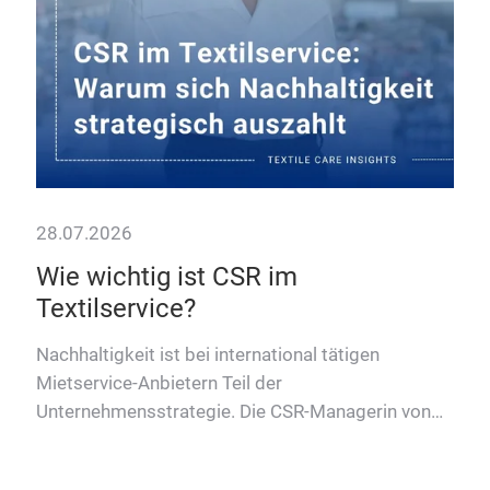
28.07.2026
17.
Wie wichtig ist CSR im
WM
e?
Textilservice?
beg
Tex
Nachhaltigkeit ist bei international tätigen
Mietservice-Anbietern Teil der
Hin
r
Unternehmensstrategie. Die CSR-Managerin von
Web
CWS boco spricht über ihre Funktion.
höc