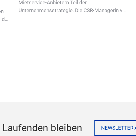
Mietservice-Anbietern Teil der
Unternehmensstrategie. Die CSR-Managerin von
on
CWS boco spricht über ihre Funktion.
b der
 Laufenden bleiben
NEWSLETTER 