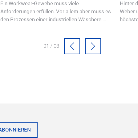
Ein Workwear-Gewebe muss viele
Hinter 
Anforderungen erfüllen. Vor allem aber muss es
Weber ü
den Prozessen einer industriellen Wäscherei
höchste
genügen.
01 / 03
ABONNIEREN