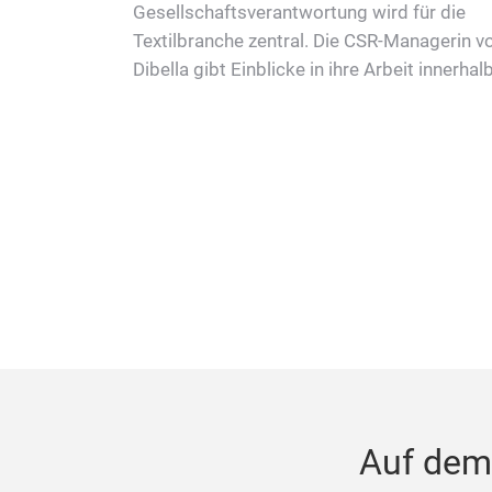
den
Gesellschaftsverantwortung wird für die
und ein
Textilbranche zentral. Die CSR-Managerin v
 klaren
Dibella gibt Einblicke in ihre Arbeit innerhal
textilen Lieferkette.
Auf dem