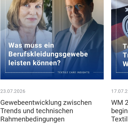
23.07.2026
17.07.
Gewebeentwicklung zwischen
WM 2
Trends und technischen
begin
Rahmenbedingungen
Texti