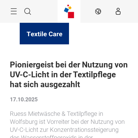
Überspringen
Menü
Suche
DE
Pioniergeist bei der Nutzung von
UV-C-Licht in der Textilpflege
hat sich ausgezahlt
17.10.2025
Ruess Mietwäsche & Textilpflege in
Wolfsburg ist Vorreiter bei der Nutzung von
UV-C-Licht zur Konzentrationssteigerung
des Wasserstoffperoxids in der